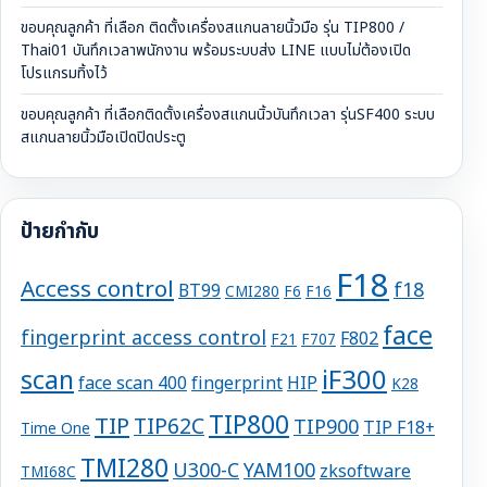
ขอบคุณลูกค้า ที่เลือก ติดตั้งเครื่องสแกนลายนิ้วมือ รุ่น TIP800 /
Thai01 บันทึกเวลาพนักงาน พร้อมระบบส่ง LINE แบบไม่ต้องเปิด
โปรแกรมทิ้งไว้
ขอบคุณลูกค้า ที่เลือกติดตั้งเครื่องสแกนนิ้วบันทึกเวลา รุ่นSF400 ระบบ
สแกนลายนิ้วมือเปิดปิดประตู
ป้ายกำกับ
F18
Access control
f18
BT99
CMI280
F6
F16
face
fingerprint access control
F802
F21
F707
iF300
scan
face scan 400
fingerprint
HIP
K28
TIP800
TIP
TIP62C
TIP900
TIP F18+
Time One
TMI280
U300-C
YAM100
zksoftware
TMI68C