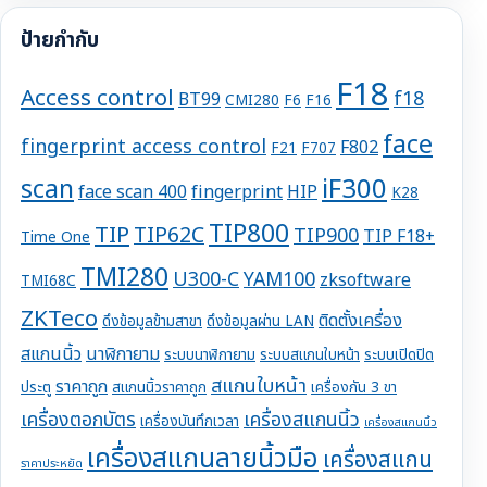
ป้ายกำกับ
F18
Access control
f18
BT99
CMI280
F6
F16
face
fingerprint access control
F802
F21
F707
iF300
scan
face scan 400
fingerprint
HIP
K28
TIP800
TIP
TIP62C
TIP900
TIP F18+
Time One
TMI280
U300-C
YAM100
zksoftware
TMI68C
ZKTeco
ติดตั้งเครื่อง
ดึงข้อมูลข้ามสาขา
ดึงข้อมูลผ่าน LAN
สแกนนิ้ว
นาฬิกายาม
ระบบนาฬิกายาม
ระบบสแกนใบหน้า
ระบบเปิดปิด
สแกนใบหน้า
ราคาถูก
ประตู
สแกนนิ้วราคาถูก
เครื่องกัน 3 ขา
เครื่องตอกบัตร
เครื่องสแกนนิ้ว
เครื่องบันทึกเวลา
เครื่องสแกนนิ้ว
เครื่องสแกนลายนิ้วมือ
เครื่องสแกน
ราคาประหยัด