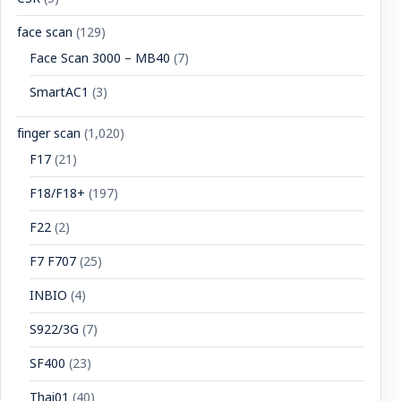
face scan
(129)
Face Scan 3000 – MB40
(7)
SmartAC1
(3)
finger scan
(1,020)
F17
(21)
F18/F18+
(197)
F22
(2)
F7 F707
(25)
INBIO
(4)
S922/3G
(7)
SF400
(23)
Thai01
(40)