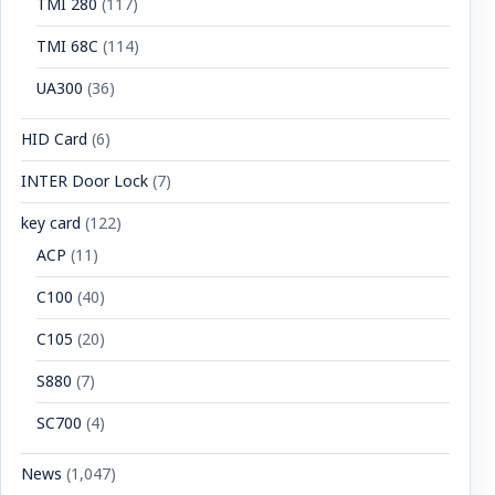
TMI 280
(117)
TMI 68C
(114)
UA300
(36)
HID Card
(6)
INTER Door Lock
(7)
key card
(122)
ACP
(11)
C100
(40)
C105
(20)
S880
(7)
SC700
(4)
News
(1,047)