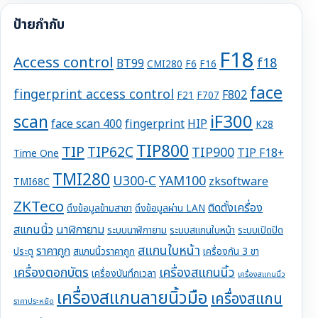
ป้ายกำกับ
F18
Access control
f18
BT99
CMI280
F6
F16
face
fingerprint access control
F802
F21
F707
iF300
scan
face scan 400
fingerprint
HIP
K28
TIP800
TIP
TIP62C
TIP900
TIP F18+
Time One
TMI280
U300-C
YAM100
zksoftware
TMI68C
ZKTeco
ติดตั้งเครื่อง
ดึงข้อมูลข้ามสาขา
ดึงข้อมูลผ่าน LAN
สแกนนิ้ว
นาฬิกายาม
ระบบนาฬิกายาม
ระบบสแกนใบหน้า
ระบบเปิดปิด
สแกนใบหน้า
ราคาถูก
ประตู
สแกนนิ้วราคาถูก
เครื่องกัน 3 ขา
เครื่องตอกบัตร
เครื่องสแกนนิ้ว
เครื่องบันทึกเวลา
เครื่องสแกนนิ้ว
เครื่องสแกนลายนิ้วมือ
เครื่องสแกน
ราคาประหยัด