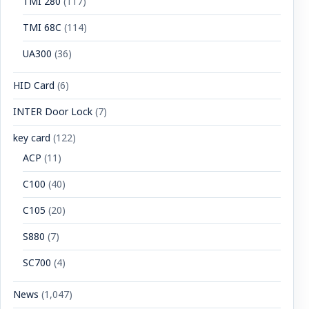
TMI 280
(117)
TMI 68C
(114)
UA300
(36)
HID Card
(6)
INTER Door Lock
(7)
key card
(122)
ACP
(11)
C100
(40)
C105
(20)
S880
(7)
SC700
(4)
News
(1,047)