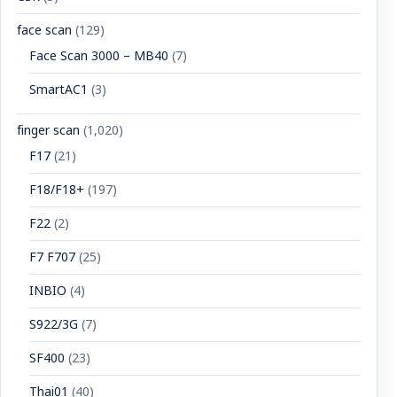
face scan
(129)
Face Scan 3000 – MB40
(7)
SmartAC1
(3)
finger scan
(1,020)
F17
(21)
F18/F18+
(197)
F22
(2)
F7 F707
(25)
INBIO
(4)
S922/3G
(7)
SF400
(23)
Thai01
(40)