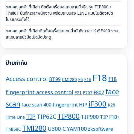
ขอบคุณลูกค้า ที่เลือก ติดตั้งเครื่องสแกนลายนิ้วมือ รุ่น TIP800 /
Thai01 บันทึกเวลาพนักงาน พร้อมระบบส่ง LINE แบบไม่ต้องเปิด
โปรแกรมทิ้งไว้
ขอบคุณลูกค้า ที่เลือกติดตั้งเครื่องสแกนนิ้วบันทึกเวลา รุ่นSF400 ระบบ
สแกนลายนิ้วมือเปิดปิดประตู
ป้ายกำกับ
F18
Access control
f18
BT99
CMI280
F6
F16
face
fingerprint access control
F802
F21
F707
iF300
scan
face scan 400
fingerprint
HIP
K28
TIP800
TIP
TIP62C
TIP900
TIP F18+
Time One
TMI280
U300-C
YAM100
zksoftware
TMI68C