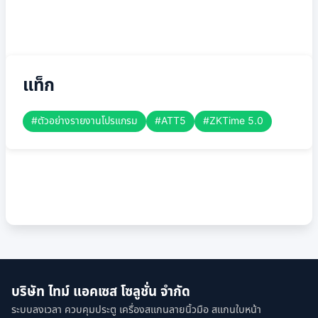
แท็ก
#ตัวอย่างรายงานโปรแกรม
#ATT5
#ZKTime 5.0
บริษัท ไทม์ แอคเซส โซลูชั่น จำกัด
ระบบลงเวลา ควบคุมประตู เครื่องสแกนลายนิ้วมือ สแกนใบหน้า