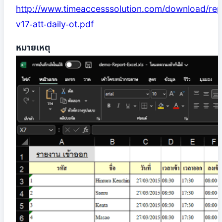
http://www.timeaccesssolution.com/download/rep
v17-att-daily-ot.pdf
หมายเหตุ