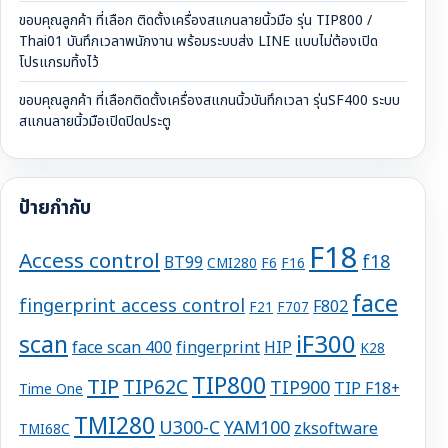
ขอบคุณลูกค้า ที่เลือก ติดตั้งเครื่องสแกนลายนิ้วมือ รุ่น TIP800 /
Thai01 บันทึกเวลาพนักงาน พร้อมระบบส่ง LINE แบบไม่ต้องเปิด
โปรแกรมทิ้งไว้
ขอบคุณลูกค้า ที่เลือกติดตั้งเครื่องสแกนนิ้วบันทึกเวลา รุ่นSF400 ระบบ
สแกนลายนิ้วมือเปิดปิดประตู
ป้ายกำกับ
F18
Access control
f18
BT99
CMI280
F6
F16
face
fingerprint access control
F802
F21
F707
iF300
scan
face scan 400
fingerprint
HIP
K28
TIP800
TIP
TIP62C
TIP900
TIP F18+
Time One
TMI280
U300-C
YAM100
zksoftware
TMI68C