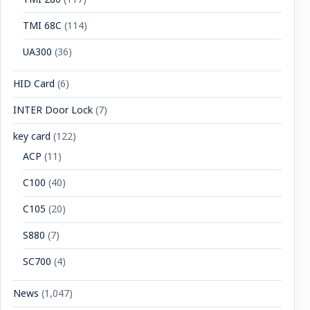
TMI 68C
(114)
UA300
(36)
HID Card
(6)
INTER Door Lock
(7)
key card
(122)
ACP
(11)
C100
(40)
C105
(20)
S880
(7)
SC700
(4)
News
(1,047)