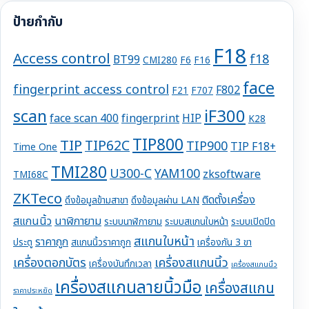
ป้ายกำกับ
F18
Access control
f18
BT99
CMI280
F6
F16
face
fingerprint access control
F802
F21
F707
iF300
scan
face scan 400
fingerprint
HIP
K28
TIP800
TIP
TIP62C
TIP900
TIP F18+
Time One
TMI280
U300-C
YAM100
zksoftware
TMI68C
ZKTeco
ติดตั้งเครื่อง
ดึงข้อมูลข้ามสาขา
ดึงข้อมูลผ่าน LAN
สแกนนิ้ว
นาฬิกายาม
ระบบนาฬิกายาม
ระบบสแกนใบหน้า
ระบบเปิดปิด
สแกนใบหน้า
ราคาถูก
ประตู
สแกนนิ้วราคาถูก
เครื่องกัน 3 ขา
เครื่องตอกบัตร
เครื่องสแกนนิ้ว
เครื่องบันทึกเวลา
เครื่องสแกนนิ้ว
เครื่องสแกนลายนิ้วมือ
เครื่องสแกน
ราคาประหยัด