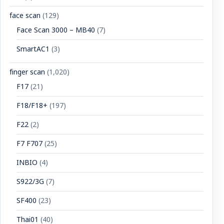
face scan
(129)
Face Scan 3000 – MB40
(7)
SmartAC1
(3)
finger scan
(1,020)
F17
(21)
F18/F18+
(197)
F22
(2)
F7 F707
(25)
INBIO
(4)
S922/3G
(7)
SF400
(23)
Thai01
(40)