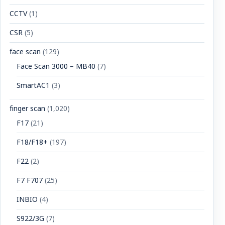
CCTV
(1)
CSR
(5)
face scan
(129)
Face Scan 3000 – MB40
(7)
SmartAC1
(3)
finger scan
(1,020)
F17
(21)
F18/F18+
(197)
F22
(2)
F7 F707
(25)
INBIO
(4)
S922/3G
(7)