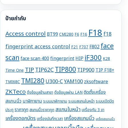
ป้ายกำกับ
F18
Access control
f18
BT99
CMI280
F6
F16
face
fingerprint access control
F802
F21
F707
iF300
scan
face scan 400
fingerprint
HIP
K28
TIP800
TIP
TIP62C
TIP900
TIP F18+
Time One
TMI280
U300-C
YAM100
zksoftware
TMI68C
ZKTeco
ติดตั้งเครื่อง
ดึงข้อมูลข้ามสาขา
ดึงข้อมูลผ่าน LAN
สแกนนิ้ว
นาฬิกายาม
ระบบนาฬิกายาม
ระบบสแกนใบหน้า
ระบบเปิดปิด
สแกนใบหน้า
ราคาถูก
ประตู
สแกนนิ้วราคาถูก
เครื่องกัน 3 ขา
เครื่องตอกบัตร
เครื่องสแกนนิ้ว
เครื่องบันทึกเวลา
เครื่องสแกนนิ้ว