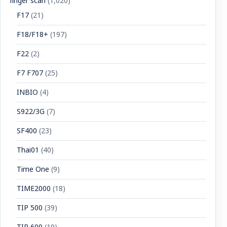
finger scan
(1,020)
F17
(21)
F18/F18+
(197)
F22
(2)
F7 F707
(25)
INBIO
(4)
S922/3G
(7)
SF400
(23)
Thai01
(40)
Time One
(9)
TIME2000
(18)
TIP 500
(39)