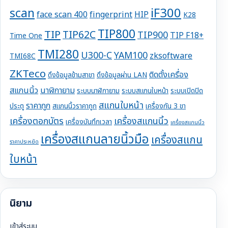
iF300
scan
face scan 400
fingerprint
HIP
K28
TIP800
TIP
TIP62C
TIP900
TIP F18+
Time One
TMI280
U300-C
YAM100
zksoftware
TMI68C
ZKTeco
ติดตั้งเครื่อง
ดึงข้อมูลข้ามสาขา
ดึงข้อมูลผ่าน LAN
สแกนนิ้ว
นาฬิกายาม
ระบบนาฬิกายาม
ระบบสแกนใบหน้า
ระบบเปิดปิด
สแกนใบหน้า
ราคาถูก
ประตู
สแกนนิ้วราคาถูก
เครื่องกัน 3 ขา
เครื่องตอกบัตร
เครื่องสแกนนิ้ว
เครื่องบันทึกเวลา
เครื่องสแกนนิ้ว
เครื่องสแกนลายนิ้วมือ
เครื่องสแกน
ราคาประหยัด
ใบหน้า
นิยาม
เข้าสู่ระบบ