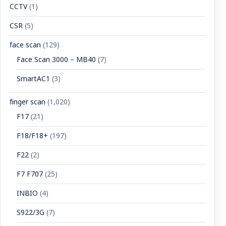
CCTV
(1)
CSR
(5)
face scan
(129)
Face Scan 3000 – MB40
(7)
SmartAC1
(3)
finger scan
(1,020)
F17
(21)
F18/F18+
(197)
F22
(2)
F7 F707
(25)
INBIO
(4)
S922/3G
(7)