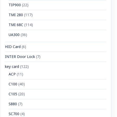
TIP900
(22)
TMI 280
(117)
TMI 68C
(114)
UA300
(36)
HID Card
(6)
INTER Door Lock
(7)
key card
(122)
ACP
(11)
C100
(40)
C105
(20)
S880
(7)
SC700
(4)