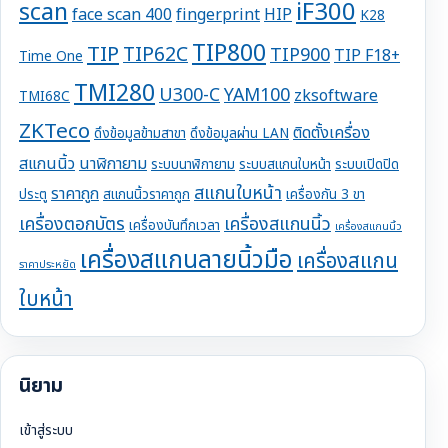
iF300
scan
face scan 400
fingerprint
HIP
K28
TIP800
TIP
TIP62C
TIP900
TIP F18+
Time One
TMI280
U300-C
YAM100
zksoftware
TMI68C
ZKTeco
ติดตั้งเครื่อง
ดึงข้อมูลข้ามสาขา
ดึงข้อมูลผ่าน LAN
สแกนนิ้ว
นาฬิกายาม
ระบบนาฬิกายาม
ระบบสแกนใบหน้า
ระบบเปิดปิด
สแกนใบหน้า
ราคาถูก
ประตู
สแกนนิ้วราคาถูก
เครื่องกัน 3 ขา
เครื่องตอกบัตร
เครื่องสแกนนิ้ว
เครื่องบันทึกเวลา
เครื่องสแกนนิ้ว
เครื่องสแกนลายนิ้วมือ
เครื่องสแกน
ราคาประหยัด
ใบหน้า
นิยาม
เข้าสู่ระบบ