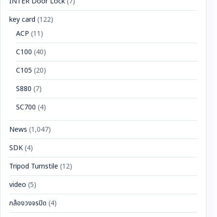
INTER Door Lock
(7)
key card
(122)
ACP
(11)
C100
(40)
C105
(20)
S880
(7)
SC700
(4)
News
(1,047)
SDK
(4)
Tripod Turnstile
(12)
video
(5)
กล้องวงจรปิด
(4)