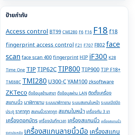
ป้ายกำกับ
F18
Access control
f18
BT99
CMI280
F6
F16
face
fingerprint access control
F802
F21
F707
iF300
scan
face scan 400
fingerprint
HIP
K28
TIP800
TIP
TIP62C
TIP900
TIP F18+
Time One
TMI280
U300-C
YAM100
zksoftware
TMI68C
ZKTeco
ติดตั้งเครื่อง
ดึงข้อมูลข้ามสาขา
ดึงข้อมูลผ่าน LAN
สแกนนิ้ว
นาฬิกายาม
ระบบนาฬิกายาม
ระบบสแกนใบหน้า
ระบบเปิดปิด
สแกนใบหน้า
ราคาถูก
ประตู
สแกนนิ้วราคาถูก
เครื่องกัน 3 ขา
เครื่องตอกบัตร
เครื่องสแกนนิ้ว
เครื่องบันทึกเวลา
เครื่องสแกนนิ้ว
เครื่องสแกนลายนิ้วมือ
เครื่องสแกน
ราคาประหยัด