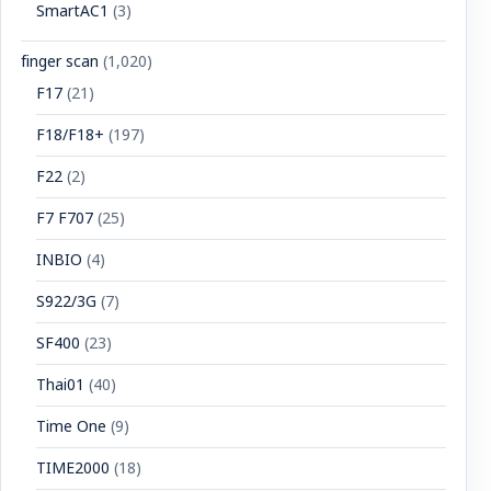
SmartAC1
(3)
finger scan
(1,020)
F17
(21)
F18/F18+
(197)
F22
(2)
F7 F707
(25)
INBIO
(4)
S922/3G
(7)
SF400
(23)
Thai01
(40)
Time One
(9)
TIME2000
(18)