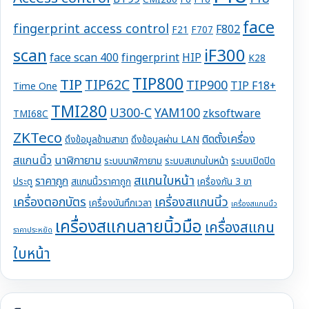
CMI280
F6
F16
face
fingerprint access control
F802
F21
F707
iF300
scan
face scan 400
fingerprint
HIP
K28
TIP800
TIP
TIP62C
TIP900
TIP F18+
Time One
TMI280
U300-C
YAM100
zksoftware
TMI68C
ZKTeco
ติดตั้งเครื่อง
ดึงข้อมูลข้ามสาขา
ดึงข้อมูลผ่าน LAN
สแกนนิ้ว
นาฬิกายาม
ระบบนาฬิกายาม
ระบบสแกนใบหน้า
ระบบเปิดปิด
สแกนใบหน้า
ราคาถูก
ประตู
สแกนนิ้วราคาถูก
เครื่องกัน 3 ขา
เครื่องตอกบัตร
เครื่องสแกนนิ้ว
เครื่องบันทึกเวลา
เครื่องสแกนนิ้ว
เครื่องสแกนลายนิ้วมือ
เครื่องสแกน
ราคาประหยัด
ใบหน้า