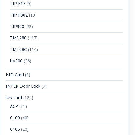
TIP F17
(5)
TIP F802
(10)
TIP900
(22)
TMI 280
(117)
TMI 68C
(114)
UA300
(36)
HID Card
(6)
INTER Door Lock
(7)
key card
(122)
ACP
(11)
C100
(40)
C105
(20)