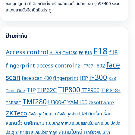
ขอบคุณลูกค้า ที่เลือกติดตั้งเครื่องสแกนนิ้วบันทึกเวลา รุ่นSF400 ระบบ
สแกนลายนิ้วมือเปิดปิดประตู
ป้ายกำกับ
F18
Access control
f18
BT99
CMI280
F6
F16
face
fingerprint access control
F802
F21
F707
iF300
scan
face scan 400
fingerprint
HIP
K28
TIP800
TIP
TIP62C
TIP900
TIP F18+
Time One
TMI280
U300-C
YAM100
zksoftware
TMI68C
ZKTeco
ติดตั้งเครื่อง
ดึงข้อมูลข้ามสาขา
ดึงข้อมูลผ่าน LAN
สแกนนิ้ว
นาฬิกายาม
ระบบนาฬิกายาม
ระบบสแกนใบหน้า
ระบบเปิดปิด
สแกนใบหน้า
ราคาถูก
ประตู
สแกนนิ้วราคาถูก
เครื่องกัน 3 ขา