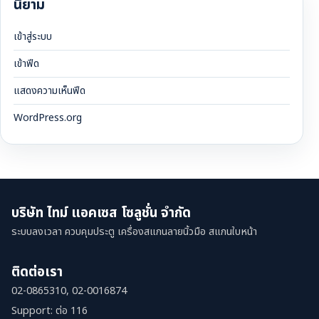
นิยาม
เข้าสู่ระบบ
เข้าฟีด
แสดงความเห็นฟีด
WordPress.org
บริษัท ไทม์ แอคเซส โซลูชั่น จำกัด
ระบบลงเวลา ควบคุมประตู เครื่องสแกนลายนิ้วมือ สแกนใบหน้า
ติดต่อเรา
02-0865310, 02-0016874
Support: ต่อ 116