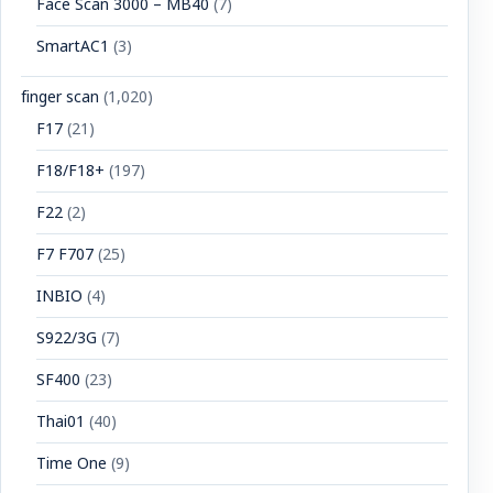
Face Scan 3000 – MB40
(7)
SmartAC1
(3)
finger scan
(1,020)
F17
(21)
F18/F18+
(197)
F22
(2)
F7 F707
(25)
INBIO
(4)
S922/3G
(7)
SF400
(23)
Thai01
(40)
Time One
(9)