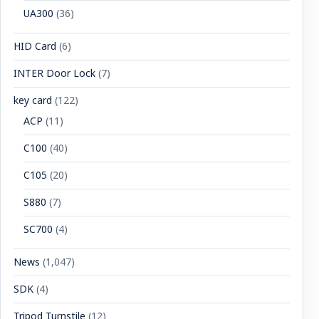
UA300
(36)
HID Card
(6)
INTER Door Lock
(7)
key card
(122)
ACP
(11)
C100
(40)
C105
(20)
S880
(7)
SC700
(4)
News
(1,047)
SDK
(4)
Tripod Turnstile
(12)