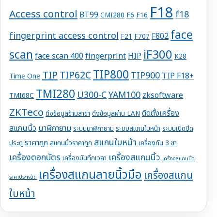
F18
Access control
f18
BT99
CMI280
F6
F16
face
fingerprint access control
F802
F21
F707
iF300
scan
face scan 400
fingerprint
HIP
K28
TIP800
TIP
TIP62C
TIP900
TIP F18+
Time One
TMI280
U300-C
YAM100
zksoftware
TMI68C
ZKTeco
ติดตั้งเครื่อง
ดึงข้อมูลข้ามสาขา
ดึงข้อมูลผ่าน LAN
สแกนนิ้ว
นาฬิกายาม
ระบบนาฬิกายาม
ระบบสแกนใบหน้า
ระบบเปิดปิด
สแกนใบหน้า
ราคาถูก
ประตู
สแกนนิ้วราคาถูก
เครื่องกัน 3 ขา
เครื่องตอกบัตร
เครื่องสแกนนิ้ว
เครื่องบันทึกเวลา
เครื่องสแกนนิ้ว
เครื่องสแกนลายนิ้วมือ
เครื่องสแกน
ราคาประหยัด
ใบหน้า