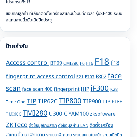
โปรแกรมทิ้งไว้
ขอบคุณลูกค้า ที่เลือกติดตั้งเครื่องสแกนนิ้วบันทึกเวลา รุ่นSF400 ระบบ
สแกนลายนิ้วมือเปิดปิดประตู
ป้ายกำกับ
F18
Access control
f18
BT99
CMI280
F6
F16
face
fingerprint access control
F802
F21
F707
iF300
scan
face scan 400
fingerprint
HIP
K28
TIP800
TIP
TIP62C
TIP900
TIP F18+
Time One
TMI280
U300-C
YAM100
zksoftware
TMI68C
ZKTeco
ติดตั้งเครื่อง
ดึงข้อมูลข้ามสาขา
ดึงข้อมูลผ่าน LAN
สแกนนิ้ว
นาฬิกายาม
ระบบนาฬิกายาม
ระบบสแกนใบหน้า
ระบบเปิดปิด