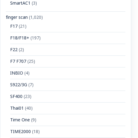
SmartAC1
(3)
finger scan
(1,020)
F17
(21)
F18/F18+
(197)
F22
(2)
F7 F707
(25)
INBIO
(4)
S922/3G
(7)
SF400
(23)
Thai01
(40)
Time One
(9)
TIME2000
(18)