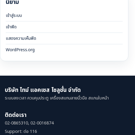
นิยาม
เข้าสู่ระบบ
เข้าฟีด
แสดงความเห็นฟีด
WordPress.org
บริษัท ไทม์ แอคเซส โซลูชั่น จำกัด
ระบบลงเวลา ควบคุมประตู เครื่องสแกนลายนิ้วมือ สแกนใบหน้า
ติดต่อเรา
02-0865310, 02-0016874
Support: ต่อ 116