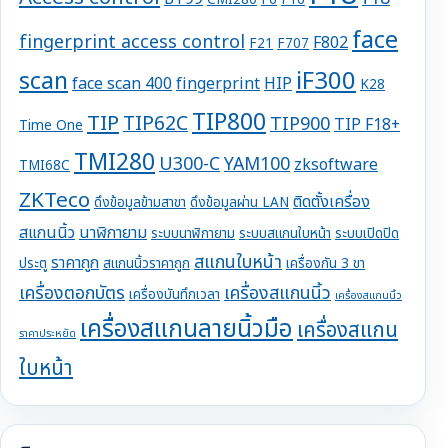
CMI280
F6
F16
face
fingerprint access control
F802
F21
F707
iF300
scan
face scan 400
fingerprint
HIP
K28
TIP800
TIP
TIP62C
TIP900
TIP F18+
Time One
TMI280
U300-C
YAM100
zksoftware
TMI68C
ZKTeco
ติดตั้งเครื่อง
ดึงข้อมูลข้ามสาขา
ดึงข้อมูลผ่าน LAN
สแกนนิ้ว
นาฬิกายาม
ระบบนาฬิกายาม
ระบบสแกนใบหน้า
ระบบเปิดปิด
สแกนใบหน้า
ราคาถูก
ประตู
สแกนนิ้วราคาถูก
เครื่องกัน 3 ขา
เครื่องตอกบัตร
เครื่องสแกนนิ้ว
เครื่องบันทึกเวลา
เครื่องสแกนนิ้ว
เครื่องสแกนลายนิ้วมือ
เครื่องสแกน
ราคาประหยัด
ใบหน้า