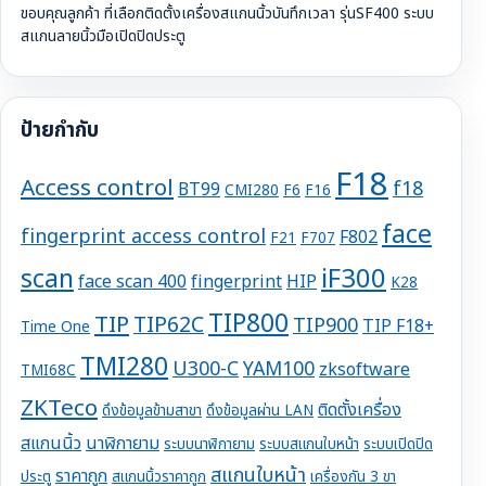
ขอบคุณลูกค้า ที่เลือกติดตั้งเครื่องสแกนนิ้วบันทึกเวลา รุ่นSF400 ระบบ
สแกนลายนิ้วมือเปิดปิดประตู
ป้ายกำกับ
F18
Access control
f18
BT99
CMI280
F6
F16
face
fingerprint access control
F802
F21
F707
iF300
scan
face scan 400
fingerprint
HIP
K28
TIP800
TIP
TIP62C
TIP900
TIP F18+
Time One
TMI280
U300-C
YAM100
zksoftware
TMI68C
ZKTeco
ติดตั้งเครื่อง
ดึงข้อมูลข้ามสาขา
ดึงข้อมูลผ่าน LAN
สแกนนิ้ว
นาฬิกายาม
ระบบนาฬิกายาม
ระบบสแกนใบหน้า
ระบบเปิดปิด
สแกนใบหน้า
ราคาถูก
ประตู
สแกนนิ้วราคาถูก
เครื่องกัน 3 ขา