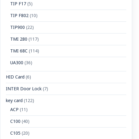
TIP F17
(5)
TIP F802
(10)
TIP900
(22)
TMI 280
(117)
TMI 68C
(114)
UA300
(36)
HID Card
(6)
INTER Door Lock
(7)
key card
(122)
ACP
(11)
C100
(40)
C105
(20)