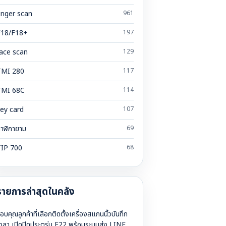
inger scan
961
F18/F18+
197
ace scan
129
TMI 280
117
TMI 68C
114
ey card
107
าฬิกายาม
69
TIP 700
68
รายการล่าสุดในคลัง
อบคุณลูกค้าที่เลือกติดตั้งเครื่องสแกนนิ้วบันทึก
วลา เปิดปิดประตูรุ่น F22 พร้อมระบบส่ง LINE