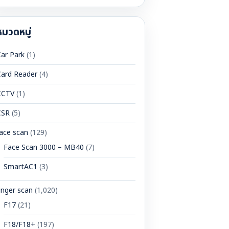
ำหรับ:
หมวดหมู่
ar Park
(1)
Card Reader
(4)
CCTV
(1)
CSR
(5)
ace scan
(129)
Face Scan 3000 – MB40
(7)
SmartAC1
(3)
inger scan
(1,020)
F17
(21)
F18/F18+
(197)