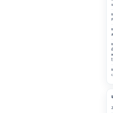
เ
ข
ข
ส
ข
ม
พ
ไ
ข
เ