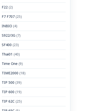
F22
(2)
F7 F707
(25)
INBIO
(4)
S922/3G
(7)
SF400
(23)
Thai01
(40)
Time One
(9)
TIME2000
(18)
TIP 500
(39)
TIP 600
(19)
TIP 62C
(25)
TIP 65C
(5)