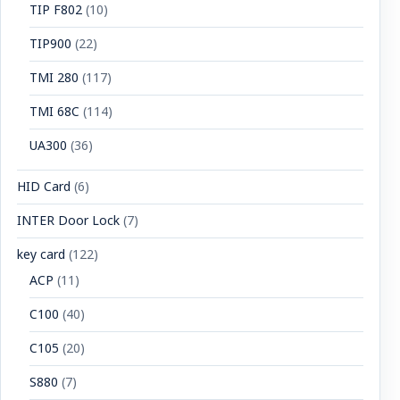
TIP F802
(10)
TIP900
(22)
TMI 280
(117)
TMI 68C
(114)
UA300
(36)
HID Card
(6)
INTER Door Lock
(7)
key card
(122)
ACP
(11)
C100
(40)
C105
(20)
S880
(7)