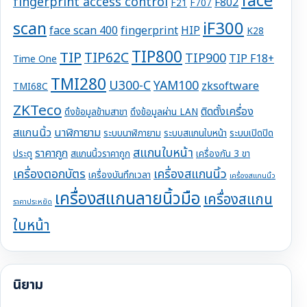
face
fingerprint access control
F802
F21
F707
iF300
scan
face scan 400
fingerprint
HIP
K28
TIP800
TIP
TIP62C
TIP900
TIP F18+
Time One
TMI280
U300-C
YAM100
zksoftware
TMI68C
ZKTeco
ติดตั้งเครื่อง
ดึงข้อมูลข้ามสาขา
ดึงข้อมูลผ่าน LAN
สแกนนิ้ว
นาฬิกายาม
ระบบนาฬิกายาม
ระบบสแกนใบหน้า
ระบบเปิดปิด
สแกนใบหน้า
ราคาถูก
ประตู
สแกนนิ้วราคาถูก
เครื่องกัน 3 ขา
เครื่องตอกบัตร
เครื่องสแกนนิ้ว
เครื่องบันทึกเวลา
เครื่องสแกนนิ้ว
เครื่องสแกนลายนิ้วมือ
เครื่องสแกน
ราคาประหยัด
ใบหน้า
นิยาม