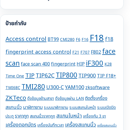
ป้ายกำกับ
F18
Access control
f18
BT99
CMI280
F6
F16
face
fingerprint access control
F802
F21
F707
iF300
scan
face scan 400
fingerprint
HIP
K28
TIP800
TIP
TIP62C
TIP900
TIP F18+
Time One
TMI280
U300-C
YAM100
zksoftware
TMI68C
ZKTeco
ติดตั้งเครื่อง
ดึงข้อมูลข้ามสาขา
ดึงข้อมูลผ่าน LAN
สแกนนิ้ว
นาฬิกายาม
ระบบนาฬิกายาม
ระบบสแกนใบหน้า
ระบบเปิดปิด
สแกนใบหน้า
ราคาถูก
ประตู
สแกนนิ้วราคาถูก
เครื่องกัน 3 ขา
เครื่องตอกบัตร
เครื่องสแกนนิ้ว
เครื่องบันทึกเวลา
เครื่องสแกนนิ้ว