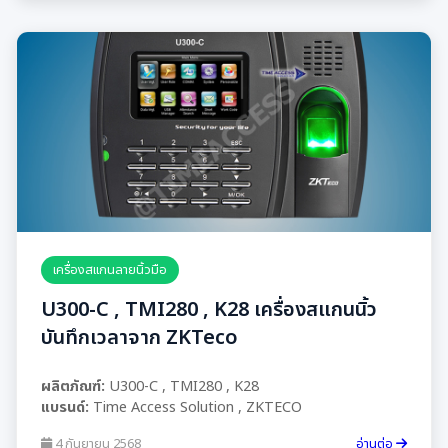
เครื่องสแกนลายนิ้วมือ
U300-C , TMI280 , K28 เครื่องสแกนนิ้ว
บันทึกเวลาจาก ZKTeco
ผลิตภัณฑ์:
U300-C , TMI280 , K28
แบรนด์:
Time Access Solution , ZKTECO
4 กันยายน 2568
อ่านต่อ