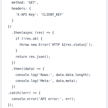
  method: 'GET',

  headers: {

    'X-API-Key': 'CLIENT_KEY'

  }

})

  .then(async (res) => {

    if (!res.ok) {

      throw new Error(`HTTP ${res.status}`);

    }

    return res.json();

  })

  .then((data) => {

    console.log('Rows:', data.data.length);

    console.log('Meta:', data.meta);

  })

.catch((err) => {

  console.error('API error:', err);

});