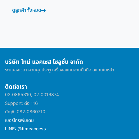
ดูลูกค้าทั้งหมด
บริษัท ไทม์ แอคเซส โซลูชั่น จำกัด
ระบบลงเวลา ควบคุมประตู เครื่องสแกนลายนิ้วมือ สแกนใบหน้า
ติดต่อเรา
02-0865310, 02-0016874
Support: ต่อ 116
บัญชี: 082-0860710
เบอร์โทรเพิ่มเติม
LINE: @timeaccess