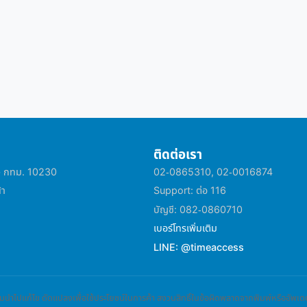
ติดต่อเรา
าว กทม. 10230
02-0865310, 02-0016874
้า
Support: ต่อ 116
บัญชี: 082-0860710
เบอร์โทรเพิ่มเติม
LINE: @timeaccess
นำไปแก้ไข ดัดแปลงเพื่อใช้ประโยชน์ในการค้า สงวนสิทธิ์ในข้อผิดพลาดจากพิมพ์หรืออั