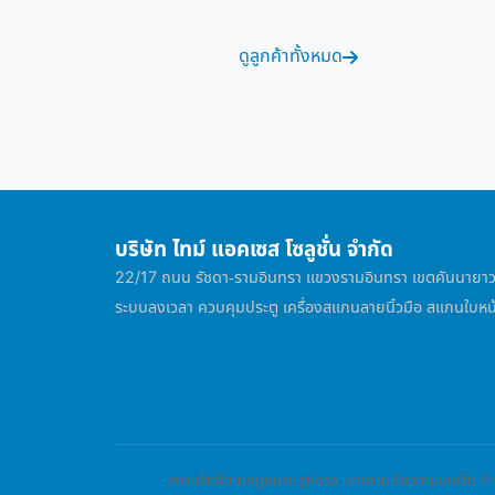
ดูลูกค้าทั้งหมด
บริษัท ไทม์ แอคเซส โซลูชั่น จำกัด
22/17 ถนน รัชดา-รามอินทรา แขวงรามอินทรา เขตคันนาย
ระบบลงเวลา ควบคุมประตู เครื่องสแกนลายนิ้วมือ สแกนใบหน
สงวนสิทธิ์ตามกฎหมาย รูปภาพ บทความ ข้อความบนเว็บ ห้าม