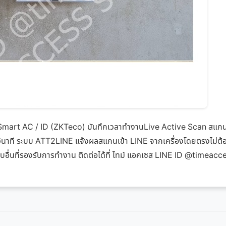
ุ่น Smart AC / ID (ZKTeco) บันทึกเวลาทำงานLive Active Scan สแกนไ
วินาที ระบบ ATT2LINE แจ้งผลสแกนเข้า LINE จากเครื่องโดยตรงไม่ต้อง
บอื่นที่รองรับการทำงาน ติดต่อได้ที่ ไทม์ แอคเซส LINE ID @timeacc