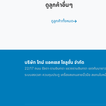
ดูลูกค้าอื่นๆ
ดูลูกค้าทั้งหมด
บริษัท ไทม์ แอคเซส โซลูชั่น จำกัด
22/17 ถนน รัชดา-รามอินทรา แขวงรามอินทรา เขตคันนาย
ระบบลงเวลา ควบคุมประตู เครื่องสแกนลายนิ้วมือ สแกนใบหน